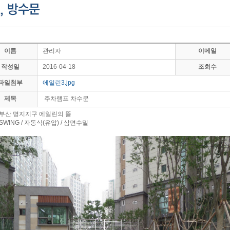
이름
관리자
이메일
작성일
2016-04-18
조회수
파일첨부
에일린3.jpg
제목
주차램프 차수문
 부산 명지지구 에일린의 뜰
SWING / 자동식(유압) / 삼면수밀