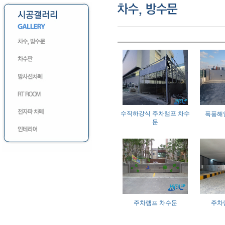
수직하강식 주차램프 차수
폭풍해
문
주차램프 차수문
주차